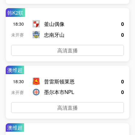
韩K2联
釜山偶像
0
18:30
忠南牙山
0
未开赛
高清直播
澳维超
普雷斯顿莱恩
0
18:30
墨尔本市NPL
0
未开赛
高清直播
澳维超