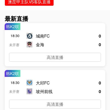
澳昆甲主队VS客队直播
最新直播
韩K2联
城南FC
0
18:30
金海
0
未开赛
高清直播
韩K2联
大邱FC
0
18:30
坡州前线
0
未开赛
高清直播