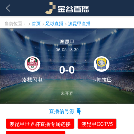
当前位置：
>
首页
>
足球直播
>
澳昆甲直播
澳昆甲
06-05 18:30
0-0
洛根闪电
卡帕拉巴
未开赛
直播信号源
澳昆甲世界杯直播专属链接
澳昆甲CCTV5