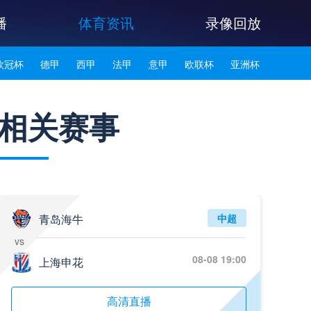
播
体育资讯
录像回放
欧冠杯
德甲
西甲
法甲
意甲
欧联杯
亚洲杯
韩K联
相关赛事
青岛海牛
中超
vs
08-08 19:00
上海申花
高清直播