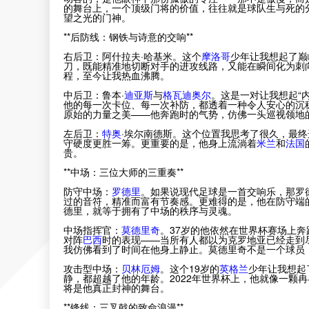
的舞台上，一个顶级门将的价值，往往就是球队生与死的
望之光的门神。
**后防线：钢铁与诗意的交响**
右后卫：阿什拉夫·哈基米。这个
摩洛哥
少年让我想起了巅
刀，既能精准地切断对手的进攻线路，又能在瞬间化为刺向
程，至今让我热血沸腾。
中后卫：鲁本·
迪亚斯
与
格瓦迪奥尔
。这是一对让我想起“
他的每一次卡位、每一次补防，都透着一种令人安心的沉
原始的力量之美——他奔跑时的气势，仿佛一头巡视领地
左后卫：
特奥
·埃尔南德斯。这个位置我思考了很久，最终
守硬度更胜一筹。更重要的是，他身上流淌着
米兰
和
法国
贵。
**中场：三位大师的三重奏**
防守中场：
罗德里
。如果说现代足球是一首交响乐，那罗
过的音符，精准而富有节奏感。更难得的是，他在防守端
德里，就等于拥有了中场的秩序与灵魂。
中场指挥官：
莫德里奇
。37岁的他依然在世界杯赛场上奔
对阵
巴西
时的表现——当所有人都以为克罗地亚已经走到
我仿佛看到了时间在他身上静止。莫德里奇不是一个球员
攻击型中场：
贝林厄姆
。这个19岁的
英格兰
少年让我想起
静，都超越了他的年龄。2022年世界杯上，他就像一颗
将是他真正封神的舞台。
**锋线：三叉戟的致命浪漫**