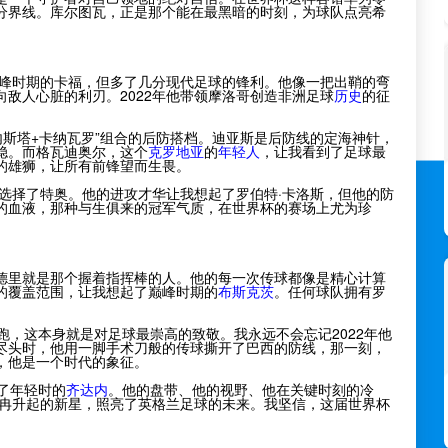
分界线。库尔图瓦，正是那个能在最黑暗的时刻，为球队点亮希
峰时期的卡福，但多了几分现代足球的锋利。他像一把出鞘的弯
敌人心脏的利刃。2022年他带领摩洛哥创造非洲足球
历史
的征
内斯塔+卡纳瓦罗”组合的后防搭档。迪亚斯是后防线的定海神针，
稳。而格瓦迪奥尔，这个
克罗地亚
的
年轻人
，让我看到了足球最
的雄狮，让所有前锋望而生畏。
选择了特奥。他的进攻才华让我想起了罗伯特·卡洛斯，但他的防
的血液，那种与生俱来的冠军气质，在世界杯的赛场上尤为珍
德里就是那个握着指挥棒的人。他的每一次传球都像是精心计算
的覆盖范围，让我想起了巅峰时期的
布斯克茨
。任何球队拥有罗
跑，这本身就是对足球最崇高的致敬。我永远不会忘记2022年他
尽头时，他用一脚手术刀般的传球撕开了巴西的防线，那一刻，
，他是一个时代的象征。
了年轻时的
齐达内
。他的盘带、他的视野、他在关键时刻的冷
冉冉升起的新星，照亮了英格兰足球的未来。我坚信，这届世界杯