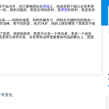
经不如当年，但只要梅西站在
球场
上，他就是那个能让全世界屏
一刻，我热泪盈眶。那是足球的胜利，是
梦想
的胜利，更是坚持
。
尔多——同样的速度、同样的爆发力、同样在关键时刻的致命一
坛的顶峰。更可怕的是，他才24岁，他的上限在哪里？我甚至不敢
了凯恩。原因很简单：凯恩不仅是一个终结者，更是一个创造
系变得立体而丰富。在世界杯这样需要整体作战的舞台上，凯恩
计学变化