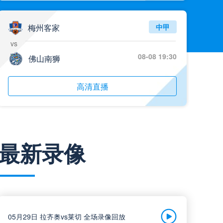
梅州客家
中甲
vs
08-08 19:30
佛山南狮
高清直播
南京城市
中甲
最新录像
vs
08-08 19:30
南通支云
高清直播
05月29日 拉齐奥vs莱切 全场录像回放