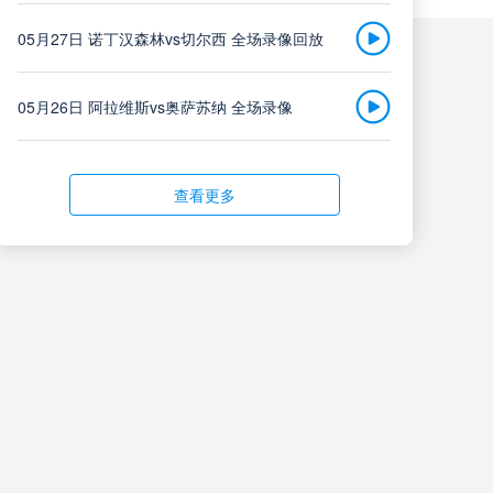
云南玉昆
中超
05月27日 诺丁汉森林vs切尔西 全场录像回放
vs
08-08 20:00
成都蓉城
05月26日 阿拉维斯vs奥萨苏纳 全场录像
高清直播
05月26日 AC米兰vs蒙扎全场录像回放
查看更多
定南赣联
中甲
05月26日 阿拉维斯vs奥萨苏纳 全场录像回放
vs
08-08 20:00
大连鲲城
05月25日 亚女冠杯决赛 墨尔本城女足vs武汉车谷江大女足 全场录像回放
高清直播
05月25日 欧联杯决赛 热刺vs曼联 全场录像回放
05月25日 全国游泳冠军赛女子50米蝶泳决赛 余依婷 全场录像回放
格雷米奥
巴西甲