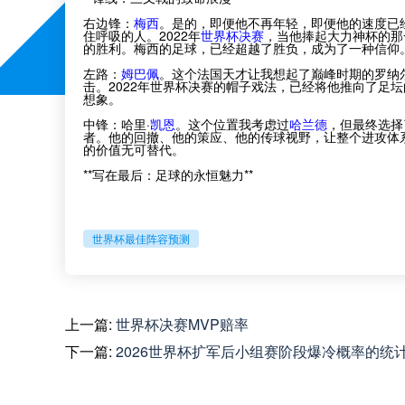
右边锋：
梅西
。是的，即便他不再年轻，即便他的速度已
住呼吸的人。2022年
世界杯决赛
，当他捧起大力神杯的那
的胜利。梅西的足球，已经超越了胜负，成为了一种信仰
左路：
姆巴佩
。这个法国天才让我想起了巅峰时期的罗纳
击。2022年世界杯决赛的帽子戏法，已经将他推向了足
想象。
中锋：哈里·
凯恩
。这个位置我考虑过
哈兰德
，但最终选择
者。他的回撤、他的策应、他的传球视野，让整个进攻体
的价值无可替代。
**写在最后：足球的永恒魅力**
世界杯最佳阵容预测
上一篇:
世界杯决赛MVP赔率
下一篇:
2026世界杯扩军后小组赛阶段爆冷概率的统