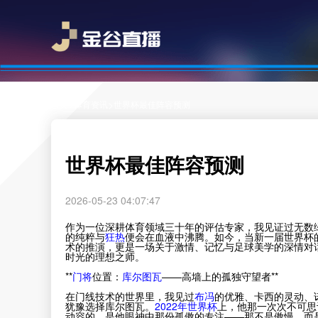
>
>
首页
体育资讯
世界杯最佳阵容预测
世界杯最佳阵容预测
2026-05-23 04:07:47
作为一位深耕体育领域三十年的评估专家，我见证过无数
的纯粹与
狂热
便会在血液中沸腾。如今，当新一届世界杯
术的推演，更是一场关于激情、记忆与足球美学的深情对
时光的理想之师。
**
门将
位置：
库尔图瓦
——高墙上的孤独守望者**
在门线技术的世界里，我见过
布冯
的优雅、卡西的灵动、
犹豫选择库尔图瓦。
2022年世界杯
上，他那一次次不可思
动容的，是他眼神中那份孤傲的专注——那不是傲慢，而