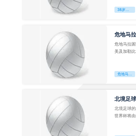
38岁赌上一切：世界杯的绝唱
危地马
危地马拉困
美及加勒比
故事。而危
危地马拉困守墨超迷局
北境足
北境足球的
世界杯将由
前，久久不