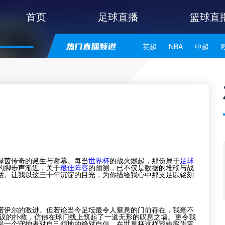
首页
足球直播
篮球直
英超
NBA
中超
世亚预
中甲
日职联
绿茵传奇的诞生与谢幕。每当
世界杯
的战火燃起，那份属于
足球
的脚步声渐近，关于
最佳阵容
的预测，已不仅是数据的堆砌与战
话。让我以这三十年沉淀的目光，为你描绘我心中那支足以铭刻
诺伊尔的激进。但若论当今足坛最令人窒息的门前存在，我毫不
议的扑救，仿佛在球门线上筑起了一道无形的叹息之墙。更令我
是一个守护者对自己领地的绝对自信。在世界杯这样容错率为零