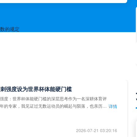
数的规定
冲刺强度设为世界杯体能硬门槛
强度：世界杯体能硬门槛的深层思考作为一名深耕体育评
年的专家，我见证过无数运动员的崛起与陨落，也亲历了
详情
艺术”到“科学”的
2026-07-21 03:20:16