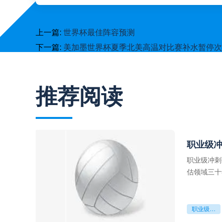
上一篇:
世界杯最佳阵容预测
下一篇:
美加墨世界杯夏季北美高温对比赛补水暂停次
推荐阅读
职业级
职业级冲刺
估领域三十
足球运动从“
职业级冲刺强度设为世界杯体能硬门槛