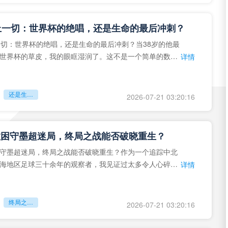
上一切：世界杯的绝唱，还是生命的最后冲刺？
一切：世界杯的绝唱，还是生命的最后冲刺？当38岁的他最
世界杯的草皮，我的眼眶湿润了。这不是一个简单的数
详情
个用生命在奔跑的战
还是生命的最后冲刺？
2026-07-21 03:20:16
拉困守墨超迷局，终局之战能否破晓重生？
守墨超迷局，终局之战能否破晓重生？作为一个追踪中北
海地区足球三十余年的观察者，我见证过太多令人心碎的
详情
地马拉足球的沉浮，或
终局之战能否破晓重生？
2026-07-21 03:20:16