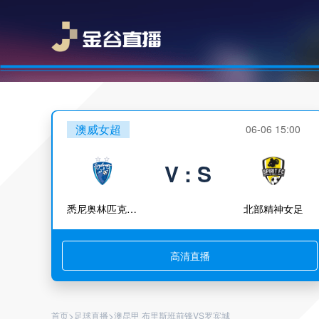
澳威女超
06-06 15:00
V : S
悉尼奥林匹克女足
北部精神女足
高清直播
>
>
首页
足球直播
澳昆甲 布里斯班前锋VS罗宾城