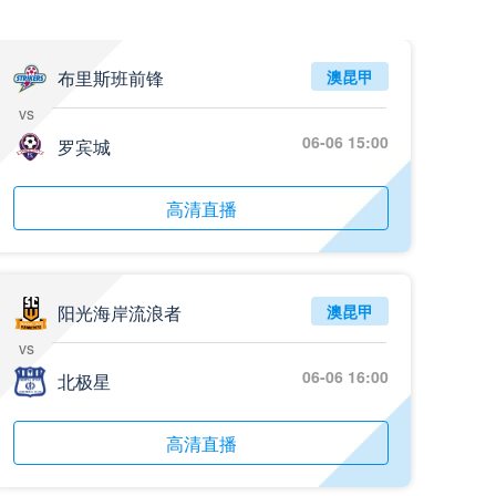
05月26日 阿拉维斯vs奥萨苏纳 全场录像回放
标签
2025年5月25日
西甲第38轮
布里斯班前锋
澳昆甲
vs
05月25日 亚女冠杯决赛 墨尔本城女足vs武汉车谷江大女足 全场录像回放
06-06 15:00
标签
罗宾城
2025年5月24日
亚女冠杯决赛
05月25日 欧联杯决赛 热刺vs曼联 全场录像回放
高清直播
标签
2025年5月22日
欧联杯决赛
05月25日 全国游泳冠军赛女子50米蝶泳决赛 余依婷 全场录像回放
标签
2025年5月23日
全国游泳冠军赛女子50米蝶泳决赛
阳光海岸流浪者
澳昆甲
vs
05月24日 青岛红狮vs山东泰山 全场录像回放
06-06 16:00
北极星
标签
2024年5月21日
足协杯第3轮
05月24日 石家庄功夫vs北京国安 全场录像回放
高清直播
标签
2024年5月21日
足协杯第3轮