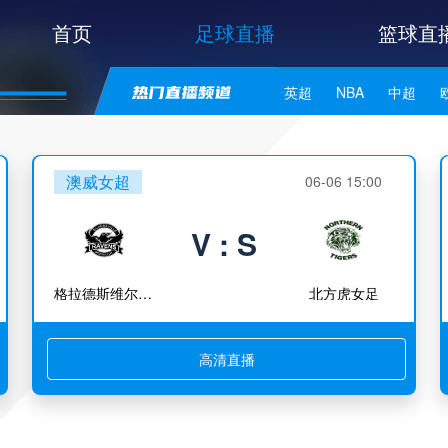
首页
足球直播
篮球直
英超
NBA
中超
世亚预
中甲
日职联
澳威女超
06-06 15:00
V : S
格拉德斯维尔乌鸦女足
北方虎女足
高清直播