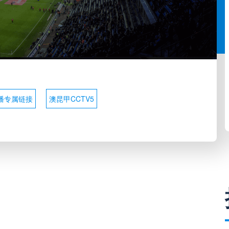
播专属链接
澳昆甲CCTV5