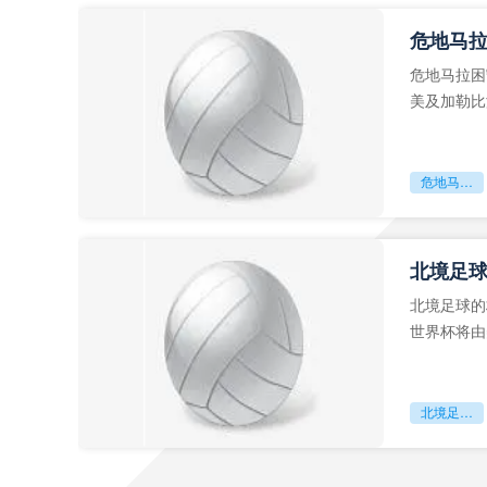
危地马
危地马拉困
美及加勒比
故事。而危
危地马拉困守墨超迷局
北境足
北境足球的
世界杯将由
前，久久不
北境足球的权杖博弈：世界杯背后的北美棋局