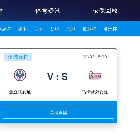
播
体育资讯
录像回放
欧冠杯
德甲
西甲
法甲
意甲
欧联杯
亚洲杯
韩K联
澳威女超
06-06 15:00
V : S
曼立联女足
马卡瑟尔女足
高清直播