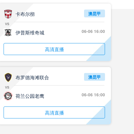
05月24日 重庆铜梁龙vs河南 全场录像回放
标签
2024年5月21日
足协杯第3轮
卡布尔彻
澳昆甲
vs
05月23日 苏州东吴vs上海海港 全场录像
06-06 16:00
伊普斯维奇城
标签
比赛录像
上海海港
05月23日 广西平果vs成都蓉城 全场录像
高清直播
标签
比赛录像
成都蓉城
05月23日 曼城vs伯恩茅斯 全场录像回放
布罗德海滩联合
澳昆甲
标签
2025年5月21日
英超第37轮
vs
05月22日 石家庄功夫vs北京国安 全场录像
06-06 16:00
荷兰公园老鹰
标签
比赛录像
北京国安
高清直播
05月22日 水晶宫vs狼队 全场录像回放
标签
2025年5月21日
英超第37轮