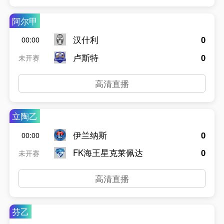
阿尔甲
汉什利
0
00:00
卢斯特
0
未开赛
高清直播
立陶乙
伊兰纳斯
0
00:00
FK海王星克莱佩达
0
未开赛
高清直播
芬乙