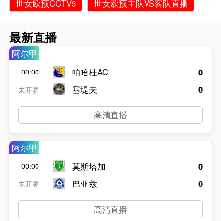
世女欧预CCTV5
世女欧预主队VS客队直播
最新直播
阿尔甲
帕哈杜AC
0
00:00
塞堤夫
0
未开赛
高清直播
阿尔甲
莫斯塔加
0
00:00
巴亚兹
0
未开赛
高清直播