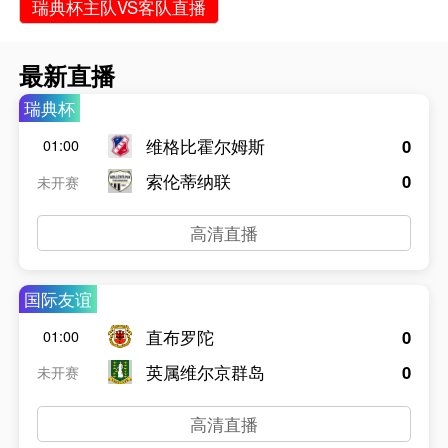
瑞典杯主队VS客队直播
最新直播
瑞典杯
维格比霍尔姆斯
0
01:00
索伦蒂纳联
0
未开赛
高清直播
国际友谊
直布罗陀
0
01:00
英属维尔京群岛
0
未开赛
高清直播