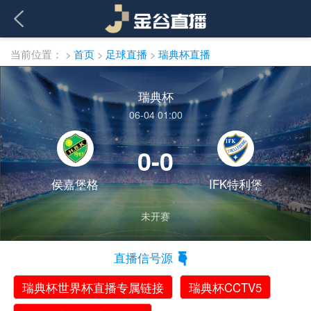
当前位置：
>
首页
>
足球直播
>
瑞典杯直播
瑞典杯
06-04 01:00
0-0
侯嘉堡格
IFK特利堡
未开赛
直播信号源
瑞典杯世界杯直播专属链接
瑞典杯CCTV5