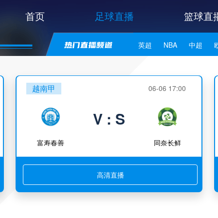
首页
足球直播
篮球直
英超
NBA
中超
世亚预
中甲
日职联
越南甲
06-06 17:00
V : S
富寿春善
同奈长鲜
高清直播