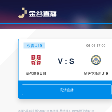
欧青U19
06-06 17:00
V : S
塞尔维亚U19
哈萨克斯坦U19
高清直播
>
>
首页
足球直播
匈U19 塞格德-桑纳德 U19VS捍卫者U19