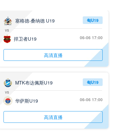
05月26日 阿拉维斯vs奥萨苏纳 全场录像回放
标签
2025年5月25日
西甲第38轮
塞格德-桑纳德 U19
匈U19
vs
05月25日 亚女冠杯决赛 墨尔本城女足vs武汉车谷江大女足 全场录像回放
06-06 17:00
标签
捍卫者U19
2025年5月24日
亚女冠杯决赛
05月25日 欧联杯决赛 热刺vs曼联 全场录像回放
高清直播
标签
2025年5月22日
欧联杯决赛
05月25日 全国游泳冠军赛女子50米蝶泳决赛 余依婷 全场录像回放
标签
2025年5月23日
全国游泳冠军赛女子50米蝶泳决赛
MTK布达佩斯U19
匈U19
vs
05月24日 青岛红狮vs山东泰山 全场录像回放
06-06 17:00
华萨斯U19
标签
2024年5月21日
足协杯第3轮
05月24日 石家庄功夫vs北京国安 全场录像回放
高清直播
标签
2024年5月21日
足协杯第3轮