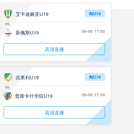
05月24日 重庆铜梁龙vs河南 全场录像回放
标签
2024年5月21日
足协杯第3轮
艾卡迪麻亚U19
匈U19
vs
05月23日 苏州东吴vs上海海港 全场录像
06-06 17:00
新佩斯U19
标签
比赛录像
上海海港
05月23日 广西平果vs成都蓉城 全场录像
高清直播
标签
比赛录像
成都蓉城
05月23日 曼城vs伯恩茅斯 全场录像回放
吉奥利U19
匈U19
标签
2025年5月21日
英超第37轮
vs
05月22日 石家庄功夫vs北京国安 全场录像
06-06 17:00
普斯卡什学院U19
标签
比赛录像
北京国安
高清直播
05月22日 水晶宫vs狼队 全场录像回放
标签
2025年5月21日
英超第37轮