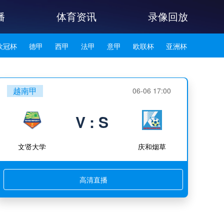
播
体育资讯
录像回放
欧冠杯
德甲
西甲
法甲
意甲
欧联杯
亚洲杯
韩K联
越南甲
06-06 17:00
V : S
文贤大学
庆和烟草
高清直播