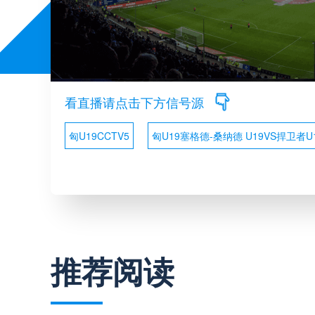
看直播请点击下方信号源
匈U19CCTV5
匈U19塞格德-桑纳德 U19VS捍卫者U
推荐阅读