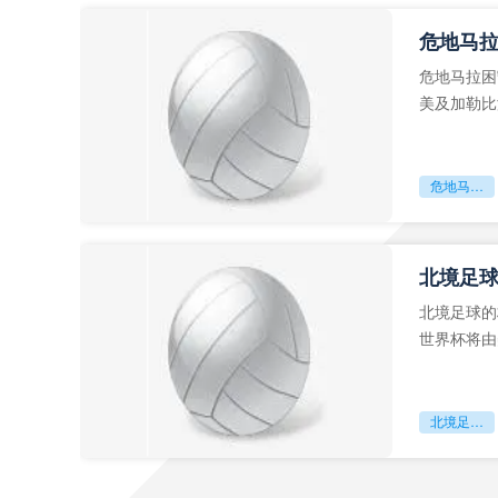
危地马
危地马拉困
美及加勒比
故事。而危
危地马拉困守墨超迷局
北境足
北境足球的
世界杯将由
前，久久不
北境足球的权杖博弈：世界杯背后的北美棋局