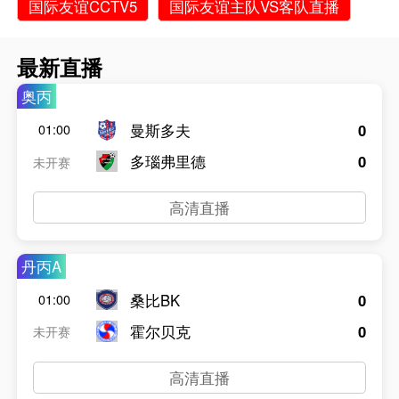
国际友谊CCTV5
国际友谊主队VS客队直播
最新直播
奥丙
曼斯多夫
0
01:00
多瑙弗里德
0
未开赛
高清直播
丹丙A
桑比BK
0
01:00
霍尔贝克
0
未开赛
高清直播