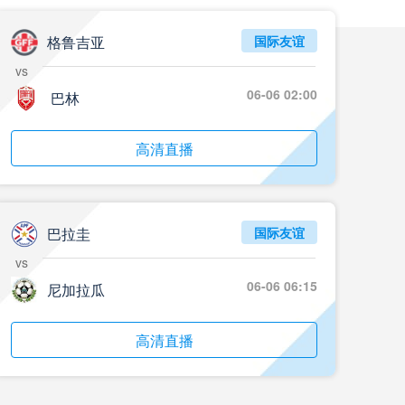
05月24日 重庆铜梁龙vs河南 全场录像回放
标签
2024年5月21日
足协杯第3轮
格鲁吉亚
国际友谊
vs
05月23日 苏州东吴vs上海海港 全场录像
06-06 02:00
巴林
标签
比赛录像
上海海港
05月23日 广西平果vs成都蓉城 全场录像
高清直播
标签
比赛录像
成都蓉城
05月23日 曼城vs伯恩茅斯 全场录像回放
巴拉圭
国际友谊
标签
2025年5月21日
英超第37轮
vs
05月22日 石家庄功夫vs北京国安 全场录像
06-06 06:15
尼加拉瓜
标签
比赛录像
北京国安
高清直播
05月22日 水晶宫vs狼队 全场录像回放
标签
2025年5月21日
英超第37轮