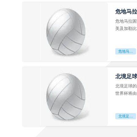
危地马
危地马拉困
美及加勒比
故事。而危
危地马拉困守墨超迷局
北境足
北境足球的
世界杯将由
前，久久不
北境足球的权杖博弈：世界杯背后的北美棋局