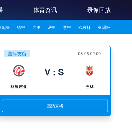
播
体育资讯
录像回放
欧冠杯
德甲
西甲
法甲
意甲
欧联杯
亚洲杯
韩K联
国际友谊
06-06 02:00
V : S
格鲁吉亚
巴林
高清直播