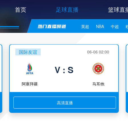
首页
足球直播
篮球直
英超
NBA
中超
世亚预
中甲
日职联
国际友谊
06-06 02:00
V : S
阿塞拜疆
马耳他
高清直播