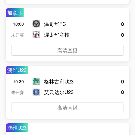
加拿职
温哥华FC
0
10:00
渥太华竞技
0
未开赛
高清直播
澳维U23
格林古利U23
0
10:30
艾云达尔U23
0
未开赛
高清直播
澳维U23