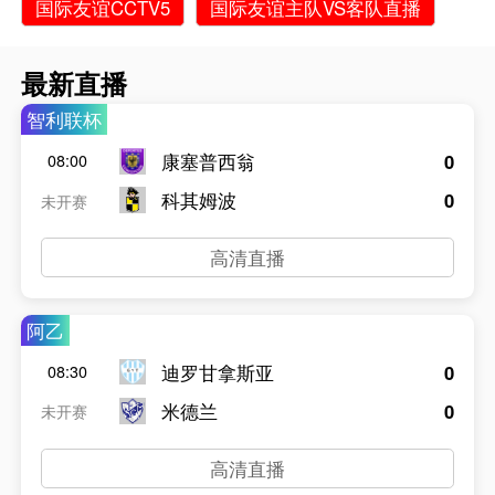
国际友谊CCTV5
国际友谊主队VS客队直播
最新直播
智利联杯
康塞普西翁
0
08:00
科其姆波
0
未开赛
高清直播
阿乙
迪罗甘拿斯亚
0
08:30
米德兰
0
未开赛
高清直播