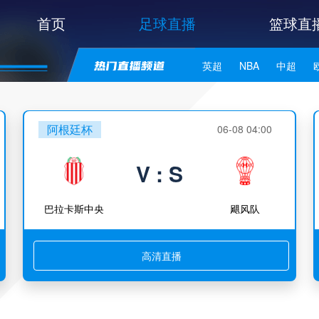
首页
足球直播
篮球直
英超
NBA
中超
世亚预
中甲
日职联
阿根廷杯
06-08 04:00
V : S
巴拉卡斯中央
飓风队
高清直播