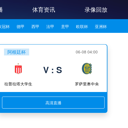
播
体育资讯
录像回放
欧冠杯
德甲
西甲
法甲
意甲
欧联杯
亚洲杯
韩K联
阿根廷杯
06-08 04:00
V : S
拉普拉塔大学生
罗萨里奥中央
高清直播