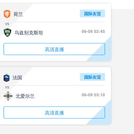
05月24日 重庆铜梁龙vs河南 全场录像回放
标签
2024年5月21日
足协杯第3轮
荷兰
国际友谊
vs
05月23日 苏州东吴vs上海海港 全场录像
06-09 02:45
乌兹别克斯坦
标签
比赛录像
上海海港
05月23日 广西平果vs成都蓉城 全场录像
高清直播
标签
比赛录像
成都蓉城
05月23日 曼城vs伯恩茅斯 全场录像回放
法国
国际友谊
标签
2025年5月21日
英超第37轮
vs
05月22日 石家庄功夫vs北京国安 全场录像
06-09 03:10
北爱尔兰
标签
比赛录像
北京国安
高清直播
05月22日 水晶宫vs狼队 全场录像回放
标签
2025年5月21日
英超第37轮