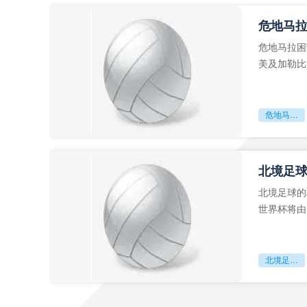
危地马
危地马拉困
美及加勒比
故事。而危
危地马拉困守墨超迷局
北境足
北境足球的
世界杯将由
前，久久不
北境足球的权杖博弈：世界杯背后的北美棋局