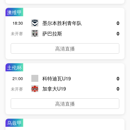
澳维甲
墨尔本胜利青年队
0
18:30
萨巴拉斯
0
未开赛
高清直播
土伦杯
科特迪瓦U19
0
21:00
加拿大U19
0
未开赛
高清直播
乌兹甲