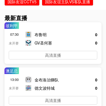
国际友谊CCTV5
国际友谊主队VS客队直播
最新直播
玻利甲
布鲁明
0
07:30
GV圣何塞
0
未开赛
高清直播
澳足总
金布洛治獅队
0
13:00
德文波特城
0
未开赛
高清直播