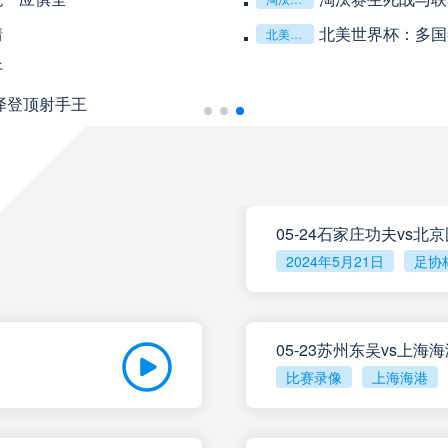
08月10日 星期一
情
北美世界杯：多国
北美世界杯：多国签证政策对参赛球队后勤团队的运作挑战与应对分析
开
未开赛
巴伊亚
VS
泽登顶射手王
未开赛
帕尔梅拉斯
VS
未开赛
圣塔菲联
VS
05-24石家庄功夫vs北
2024年5月21日
足协
未开赛
泰格雷
VS
未开赛
塔勒瑞斯
VS
05-23苏州东吴vs上海
比赛录像
上海海港
未开赛
圣洛伦索
VS