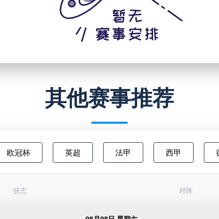
其他赛事推荐
欧冠杯
英超
法甲
西甲
澳超
中甲
欧联杯
日职乙
状态
对阵
俄超
阿甲
芬超
挪甲
足
08月08日 星期六