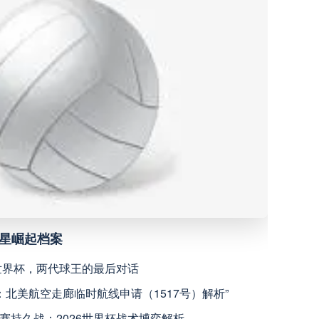
深圳青年人
高清直播
青岛西海岸
高清直播
宁波职业足球俱乐部
高清直播
广西恒宸
高清直播
上海海港
高清直播
新星崛起档案
天津津门虎
高清直播
6世界杯，两代球王的最后对话
瞻：北美航空走廊临时航线申请（1517号）解析”
米拉索
高清直播
赛持久战：2026世界杯战术博弈解析