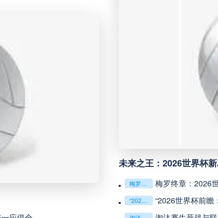
未开赛
延边龙鼎
VS
未开赛
河南队
VS
未开赛
无锡吴钩
VS
未开赛
广州豹
VS
未开赛
重庆铜梁龙
VS
未来之王：2026世界杯
未开赛
山东泰山
VS
梅罗终章：202
梅罗终章：2026世界杯，两代球王的最后对话
“2026世界杯前
“2026世界杯前瞻：北美航空走廊临时航线申请（1517号）解析”
未开赛
克鲁塞罗
VS
统一应俱全
淘汰赛生死战与联
淘汰赛生死战与联赛持久战：2026世界杯战术博弈解析