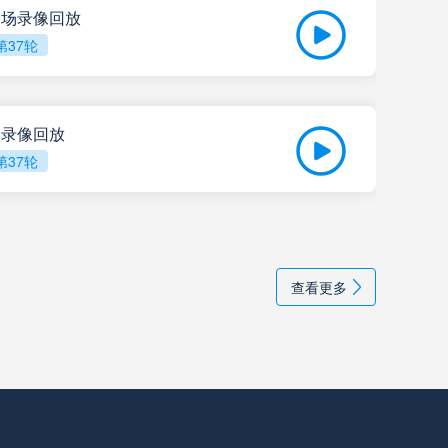
 全场录像回放
阿尔多斯维
高清直播
第37轮
05-
甘拿斯亚门多萨
高清直播
比赛
全场录像回放
里奥夸尔托学生队
高清直播
第37轮
普拉腾斯
高清直播
05-
202
巴拉卡斯中央队
高清直播
查看更多
拉普拉塔大学生
高清直播
纽维尔老男孩
高清直播