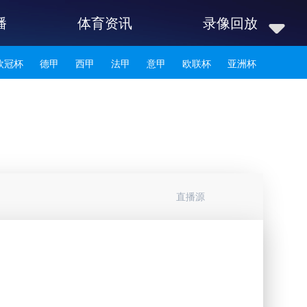
播
体育资讯
录像回放
欧冠杯
德甲
西甲
法甲
意甲
欧联杯
亚洲杯
韩K联
直播源