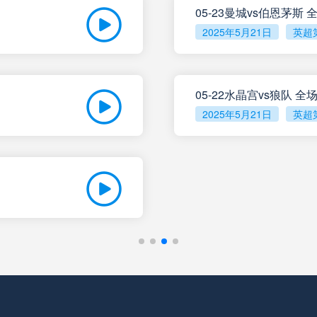
未开赛
罗萨里奥中央
05-23曼城vs伯恩茅斯
VS
2025年5月21日
英超
未开赛
科尔多瓦学院
VS
05-22水晶宫vs狼队 
未开赛
门多萨独立
VS
2025年5月21日
英超
未开赛
阿根廷独立
VS
未开赛
拉普拉塔体操
VS
未开赛
利斯特雷
VS
未开赛
防卫者
VS