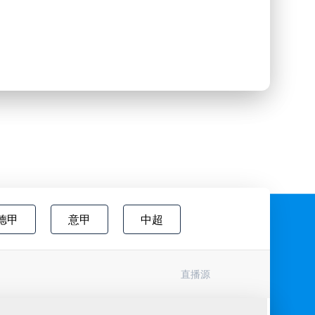
德甲
意甲
中超
欧国联
巴西甲
瑞典超
直播源
协杯
挪超
国际友谊