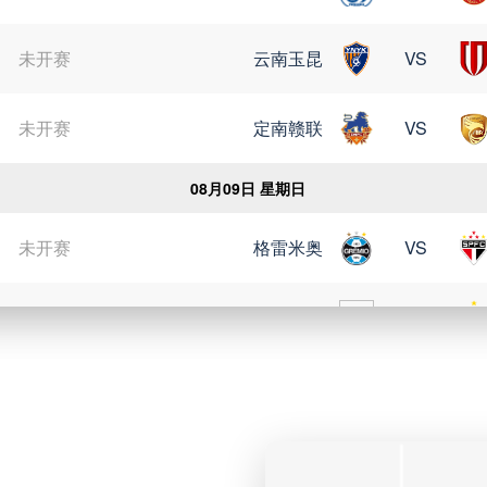
未开赛
云南玉昆
VS
未开赛
定南赣联
VS
08月09日 星期日
未开赛
格雷米奥
VS
未开赛
瑞模贝雷
VS
未开赛
科里蒂巴
VS
未开赛
博塔弗戈
VS