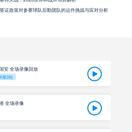
签证政策对参赛球队后勤团队的运作挑战与应对分析
瓦斯科达伽马
高清直播
巴西国际
高清直播
查看更多
科尔多瓦中央SDE
高清直播
京国安 全场录像回放
杯第3轮
河床
高清直播
拉努斯
高清直播
海港 全场录像
飓风队
高清直播
202