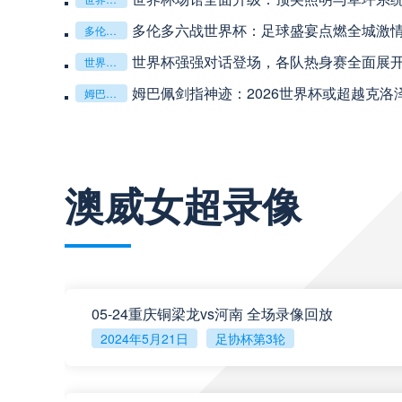
多伦多六战世界杯：足球盛宴点燃全城激
多伦多六战世界杯：足球盛宴点燃全城激情
世界杯强强对话登场，各队热身赛全面展
世界杯强强对话登场，各队热身赛全面展开
巴西甲
03:00
姆巴佩剑指神迹：2026世界杯或超越克洛
姆巴佩剑指神迹：2026世界杯或超越克洛泽登顶射手王
巴西甲
03:00
查看更多
澳威女超录像
阿甲
04:00
阿甲
04:00
阿甲
04:00
05-24重庆铜梁龙vs河南 全场录像回放
2024年5月21日
足协杯第3轮
阿甲
04:00