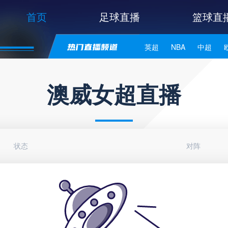
首页
足球直播
篮球直
英超
NBA
中超
世亚预
中甲
日职联
澳威女超直播
状态
对阵