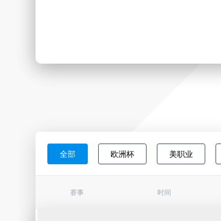
全部
欧洲杯
美职业
日职联
韩K联
墨西超
赛事
时间
巴西杯
亚冠杯
荷甲