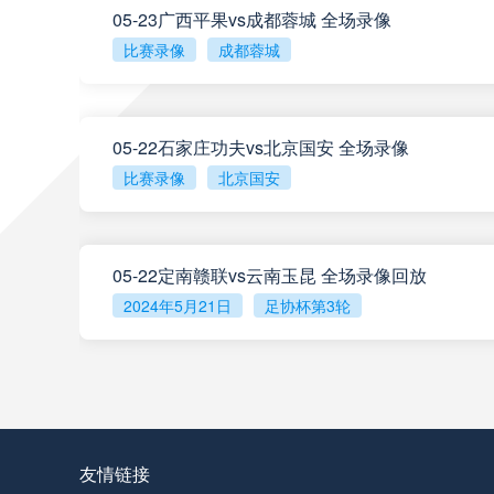
05-23广西平果vs成都蓉城 全场录像
阿甲
04:00
比赛录像
成都蓉城
阿甲
04:00
05-22石家庄功夫vs北京国安 全场录像
阿甲
04:00
比赛录像
北京国安
阿甲
04:00
05-22定南赣联vs云南玉昆 全场录像回放
阿甲
04:00
2024年5月21日
足协杯第3轮
查看更多
阿甲
04:00
阿甲
04:00
友情链接