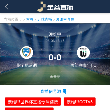
当前位置：
>
首页
>
足球直播
>
澳维甲直播
澳维甲
06-06 13:15
0-0
曼宁厄蓝调
西部联青年FC
未开赛
直播信号源
澳维甲世界杯直播专属链接
澳维甲CCTV5