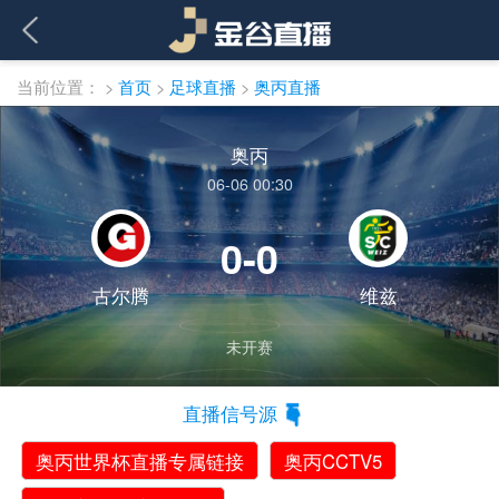
当前位置：
>
首页
>
足球直播
>
奥丙直播
奥丙
06-06 00:30
0-0
古尔腾
维兹
未开赛
直播信号源
奥丙世界杯直播专属链接
奥丙CCTV5