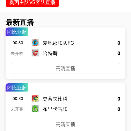
奥丙主队VS客队直播
最新直播
冈比亚超
麦地那联队FC
0
00:30
哈特斯
0
未开赛
高清直播
冈比亚超
史蒂夫比科
0
00:30
布里卡马联
0
未开赛
高清直播