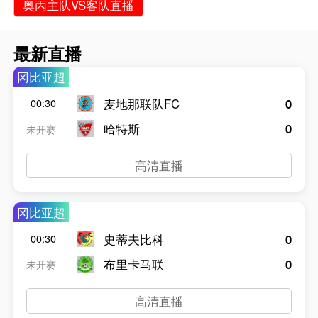
奥丙主队VS客队直播
最新直播
冈比亚超
麦地那联队FC
0
00:30
哈特斯
0
未开赛
高清直播
冈比亚超
史蒂夫比科
0
00:30
布里卡马联
0
未开赛
高清直播