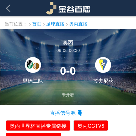
当前位置：
>
首页
>
足球直播
>
奥丙直播
奥丙
06-06 00:30
0-0
里德二队
拉夫尼茨
未开赛
直播信号源
奥丙世界杯直播专属链接
奥丙CCTV5