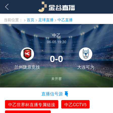
当前位置：
>
首页
>
足球直播
>
中乙直播
中乙
06-05 19:30
0-0
兰州陇原竞技
大连可为
未开赛
直播信号源
中乙世界杯直播专属链接
中乙CCTV5