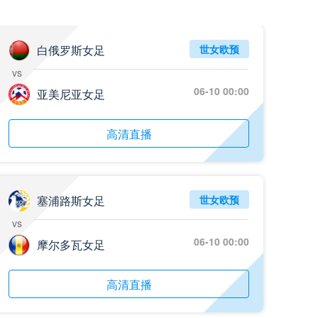
05月26日 阿拉维斯vs奥萨苏纳 全场录像回放
标签
2025年5月25日
西甲第38轮
白俄罗斯女足
世女欧预
vs
05月25日 亚女冠杯决赛 墨尔本城女足vs武汉车谷江大女足 全场录像回放
06-10 00:00
标签
亚美尼亚女足
2025年5月24日
亚女冠杯决赛
05月25日 欧联杯决赛 热刺vs曼联 全场录像回放
高清直播
标签
2025年5月22日
欧联杯决赛
05月25日 全国游泳冠军赛女子50米蝶泳决赛 余依婷 全场录像回放
标签
2025年5月23日
全国游泳冠军赛女子50米蝶泳决赛
塞浦路斯女足
世女欧预
vs
05月24日 青岛红狮vs山东泰山 全场录像回放
06-10 00:00
摩尔多瓦女足
标签
2024年5月21日
足协杯第3轮
05月24日 石家庄功夫vs北京国安 全场录像回放
高清直播
标签
2024年5月21日
足协杯第3轮