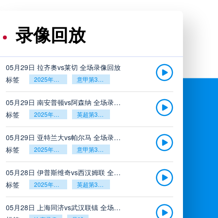
录像回放
05月29日 拉齐奥vs莱切 全场录像回放
标签
2025年5月26日
意甲第38轮
05月29日 南安普顿vs阿森纳 全场录像回放
标签
2025年5月26日
英超第38轮
05月29日 亚特兰大vs帕尔马 全场录像回放
标签
2025年5月26日
意甲第38轮
05月28日 伊普斯维奇vs西汉姆联 全场录像回放
标签
2025年5月26日
英超第38轮
05月28日 上海同济vs武汉联镇 全场录像