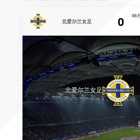
06月
0
北爱尔兰女足
北爱尔兰女足