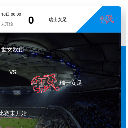
10日 00:00
0
瑞士女足
未开始
世女欧预
VS
瑞士女足
比赛未开始