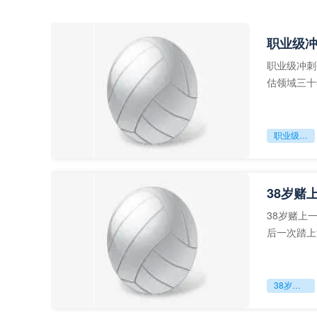
职业级
职业级冲刺
估领域三十
足球运动从“
职业级冲刺强度设为世界杯体能硬门槛
38岁赌
38岁赌上
后一次踏上
字，这是一
38岁赌上一切：世界杯的绝唱