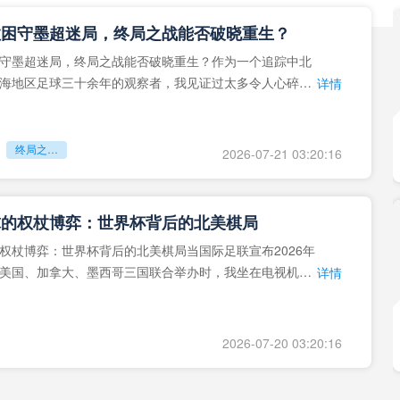
拉困守墨超迷局，终局之战能否破晓重生？
守墨超迷局，终局之战能否破晓重生？作为一个追踪中北
海地区足球三十余年的观察者，我见证过太多令人心碎的
详情
地马拉足球的沉浮，或
终局之战能否破晓重生？
2026-07-21 03:20:16
球的权杖博弈：世界杯背后的北美棋局
权杖博弈：世界杯背后的北美棋局当国际足联宣布2026年
美国、加拿大、墨西哥三国联合举办时，我坐在电视机
详情
能平静。作为一个追
2026-07-20 03:20:16