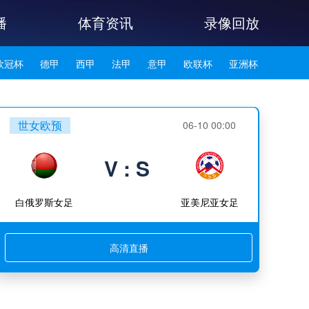
播
体育资讯
录像回放
欧冠杯
德甲
西甲
法甲
意甲
欧联杯
亚洲杯
韩K联
世女欧预
06-10 00:00
V : S
白俄罗斯女足
亚美尼亚女足
高清直播